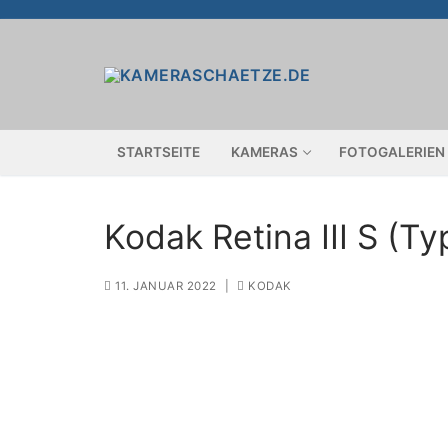
Zum
Inhalt
springen
STARTSEITE
KAMERAS
FOTOGALERIEN
Kodak Retina III S (Ty
11. JANUAR 2022
|
KODAK