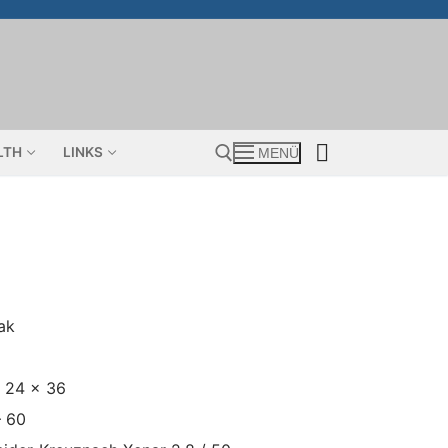
LTH
LINKS
MENÜ
Suchen nach:
dak
: 24 x 36
– 60