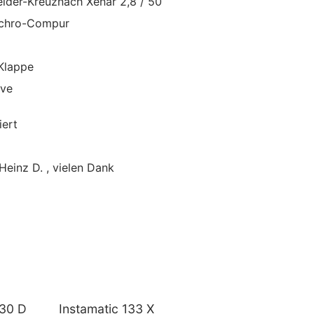
eider-Kreuznach Xenar 2,8 / 50
nchro-Compur
Klappe
ive
iert
einz D. , vielen Dank
430 D
Instamatic 133 X