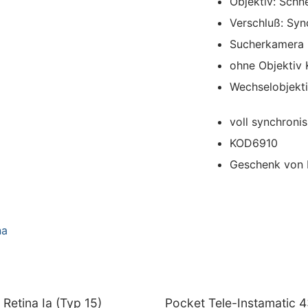
Objektiv: Schn
Verschluß: Sy
Sucherkamera
ohne Objektiv 
Wechselobjekt
voll synchronis
KOD6910
Geschenk von H
na
Retina Ia (Typ 15)
Pocket Tele-Instamatic 